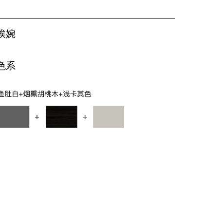
埃婉
色系